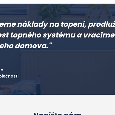
jeme náklady na topení, prodl
ost topného systému a vracíme 
šeho domova."
ka
olečnosti