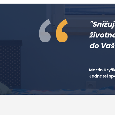
"Snižu
životn
do Va
Martin Kryš
Jednatel sp