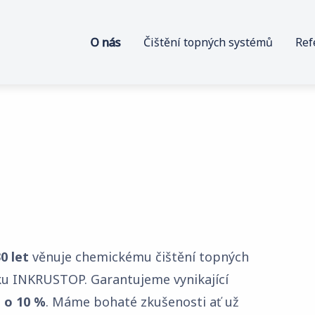
O nás
Čištění topných systémů
Ref
0 let
věnuje chemickému čištění topných
u INKRUSTOP. Garantujeme vynikající
 o 10 %
. Máme bohaté zkušenosti ať už