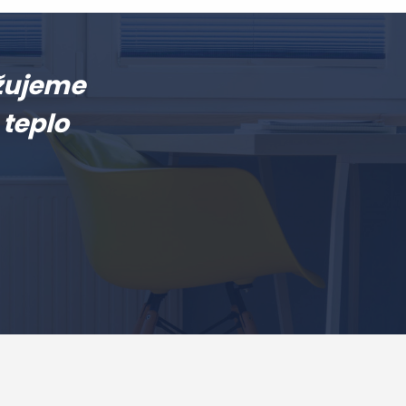
užujeme
teplo